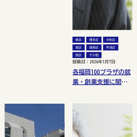
東区
博多区
中央区
南区
城南区
早良区
西区
その他
投稿日：2026年1月7日
各福岡100プラザの就
業・創業支援に関す
る講座一覧（令和8年
1月）