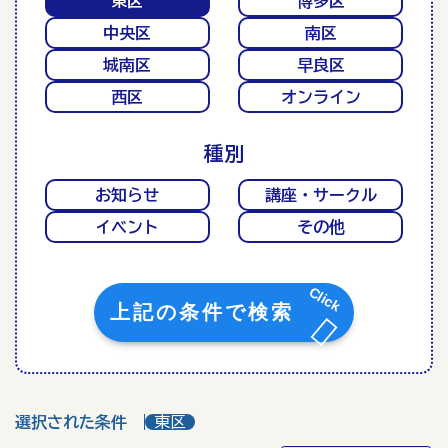
東区
博多区
中央区
南区
城南区
早良区
西区
オンライン
種別
お知らせ
講座・サークル
イベント
その他
上記の条件で検索
選択された条件
東区