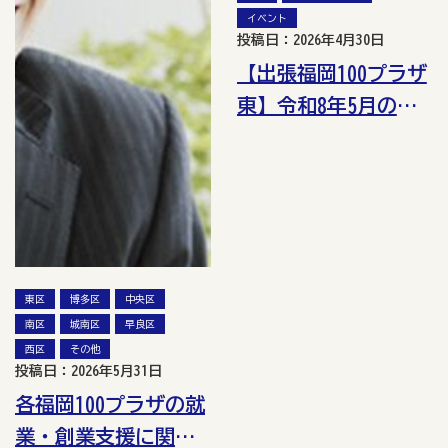
イベント
投稿日：2026年4月30日
【出張福岡100プラザ
東】令和8年5月の講
座・イベント情報
東区
博多区
中央区
南区
城南区
早良区
西区
その他
投稿日：2026年5月31日
各福岡100プラザの就
業・創業支援に関す