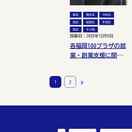
東区
博多区
中央区
南区
城南区
早良区
西区
その他
投稿日：2025年12月5日
各福岡100プラザの就
業・創業支援に関す
る講座一覧（令和7年
12月）
»
1
2