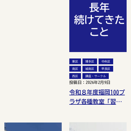
東区
博多区
中央区
南区
城南区
早良区
西区
講座・サークル
投稿日：2026年2月9日
令和８年度福岡100プ
ラザ各種教室「習う
人」の受講生募集！