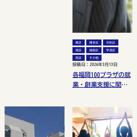
東区
博多区
中央区
南区
城南区
早良区
西区
その他
投稿日：2026年3月13日
各福岡100プラザの就
業・創業支援に関す
る講座一覧（令和8年
3月）