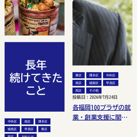
東区
博多区
中央区
南区
城南区
早良区
西区
その他
投稿日：2026年7月24日
各福岡100プラザの就
業・創業支援に関す
中央区
南区
博多区
る講座一覧（令和8年
城南区
早良区
東区
8月）
西区
お知らせ