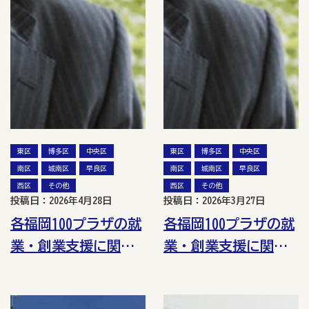
東区
博多区
中央区
東区
博多区
中央区
南区
城南区
早良区
南区
城南区
早良区
西区
その他
西区
その他
投稿日：2026年4月28日
投稿日：2026年3月27日
各福岡100プラザの就
各福岡100プラザの就
業・創業支援に関す
業・創業支援に関す
る講座一覧（令和8年
る講座一覧（令和8年
5月）
4月）