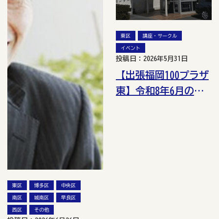
東区
講座・サークル
イベント
投稿日：2026年5月31日
【出張福岡100プラザ
東】令和8年6月の講
座・イベント情報
東区
博多区
中央区
南区
城南区
早良区
西区
その他