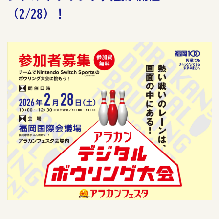
（2/28）！