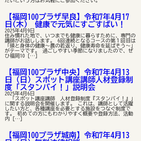
たいという方はお気軽にご参加ください。
【福岡100プラザ早良】令和7年4月17
日(木) 健康で元気にすごすばい！
2025年4月9日
住み慣れた地で、いつまでも健康に暮らすために、専門の
講師がお話しします。 6回連続となるコースの第１回目は
「頭と身体の健康〜農の若返り、健康寿命を延ばそう〜」
がテーマです。 過ごしやすい季節になりましたので、ぜ
ひ福岡10 […]
【福岡100プラザ中央】令和7年4月13
日（日）スポット講座講師人材登録制
度「スタンバイ！」説明会
2025年4月6日
「スポット講座講師 人材登録制度『スタンバイ！』」
に関する説明会を開催します。 これは、講師として活躍
したい方と、各種講座を必要とする施設をつなぐ制度で
す。 初めての方にもわかりやすく概要や登録方法、活動
内 […]
【福岡100プラザ城南】令和7年4月13