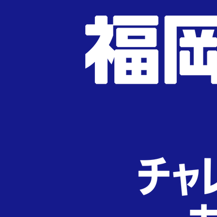
ー
ジ
送
り