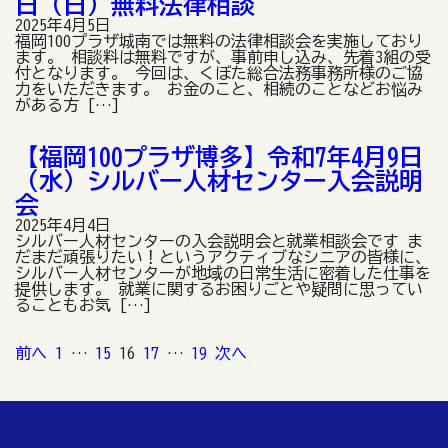
日（日）無料法律相談
2025年4月5日
福岡100プラザ城南では無料の法律相談会を実施しており
ます。 相談料は無料ですが、事前申し込み、先着3組の受
付となります。 今回は、くぼた総合法務事務所様のご協
力をいただきます。 お金のこと、相続のことなどお悩み
がある方 […]
【福岡100プラザ博多】令和7年4月9日
（水）シルバー人材センター入会説明
会
2025年4月4日
シルバー人材センターの入会説明会と就業相談会です ま
だまだ頑張りたい！というアクティブなシニアの皆様に、
シルバー人材センターが地域の日常生活に密着した仕事を
提供します。 就業に関するお困りごとや疑問に思ってい
ることもお気 […]
投
前へ
1
…
15
16
17
…
19
次へ
稿
の
ペ