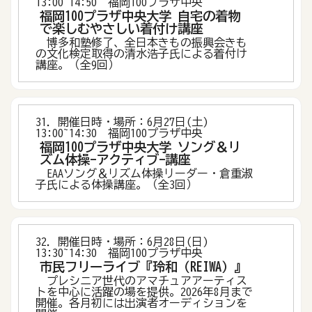
13:00~14:50 福岡100プラザ中央
福岡100プラザ中央大学 自宅の着物
で楽しむやさしい着付け講座
博多和塾修了、全日本きもの振興会きも
の文化検定取得の清水浩子氏による着付け
講座。（全9回）
31．開催日時・場所：6月27日(土)
13:00~14:30 福岡100プラザ中央
福岡100プラザ中央大学 ソング＆リ
ズム体操-アクティブ-講座
EAAソング＆リズム体操リーダー・倉重淑
子氏による体操講座。（全3回）
32．開催日時・場所：6月28日(日)
13:30~14:30 福岡100プラザ中央
市民フリーライブ『玲和（REIWA）』
プレシニア世代のアマチュアアーティス
トを中心に活躍の場を提供。2026年8月まで
開催。各月初には出演者オーディションを