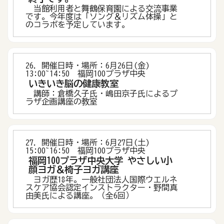
当館利用者と舞鶴保育園による交流事業
です。今年度は「ソング＆リズム体操」と
のコラボを予定しています。
26．開催日時・場所：6月26日(金)
13:00~14:50 福岡100プラザ中央
いきいき脳の健康教室
講師：倉橋久子氏・嶋田京子氏によるプ
ラザ企画講座の教室
27．開催日時・場所：6月27日(土)
15:00~16:50 福岡100プラザ中央
福岡100プラザ中央大学 やさしい小
顔ヨガ＆椅子ヨガ講座
ヨガ歴18年。一般社団法人国際ウエルネ
スケア協会認定インストラクター・野間真
由美氏による講座。（全6回）