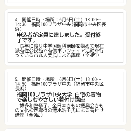
4．開催日時・場所：6月6日(土) 13:00〜
14:30 福岡100プラザ中央(福岡市中央区長
浜)
申込者が定員に達しました。受付終
了です。
長年に渡り中学国語科講師を勤めて現在
派有住公民館で有償ボランティア活動を行
っている市丸人美氏による講座（全4回）
5．開催日時・場所：6月6日(土) 13:00〜
14:50 福岡100プラザ中央（福岡市中央区
長浜）
福岡100プラザ中央大学 自宅の着物
で楽しむやさしい着付け講座
博多和塾修了、全日本きもの振興会きも
の文化検定取得の清水浩子氏による着付け
講座（全9回）