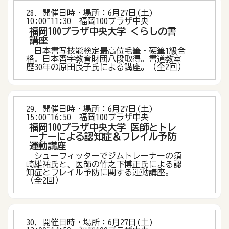
28．開催日時・場所：6月27日(土)
10:00~11:30 福岡100プラザ中央
福岡100プラザ中央大学 くらしの書
講座
日本書写技能検定最高位毛筆・硬筆1級合
格。日本習字教育財団八段取得。書道教室
歴30年の原田良子氏による講座。（全2回）
29．開催日時・場所：6月27日(土)
15:00~16:50 福岡100プラザ中央
福岡100プラザ中央大学 医師とトレ
ーナーによる認知症＆フレイル予防
運動講座
シューフィッターでジムトレーナーの須
崎雄祐氏と、医師の竹之下博正氏による認
知症とフレイル予防に関する運動講座。
（全2回）
30．開催日時・場所：6月27日(土)