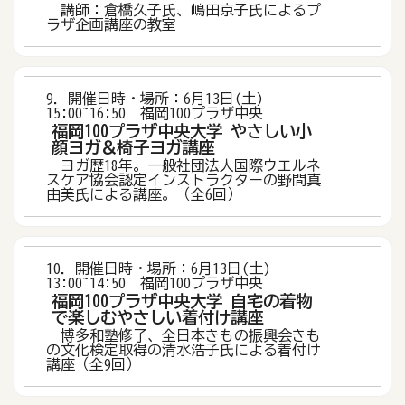
講師：倉橋久子氏、嶋田京子氏によるプ
ラザ企画講座の教室
9．開催日時・場所：6月13日(土)
15:00~16:50 福岡100プラザ中央
福岡100プラザ中央大学 やさしい小
顔ヨガ＆椅子ヨガ講座
ヨガ歴18年。一般社団法人国際ウエルネ
スケア協会認定インストラクターの野間真
由美氏による講座。（全6回）
10．開催日時・場所：6月13日(土)
13:00~14:50 福岡100プラザ中央
福岡100プラザ中央大学 自宅の着物
で楽しむやさしい着付け講座
博多和塾修了、全日本きもの振興会きも
の文化検定取得の清水浩子氏による着付け
講座（全9回）