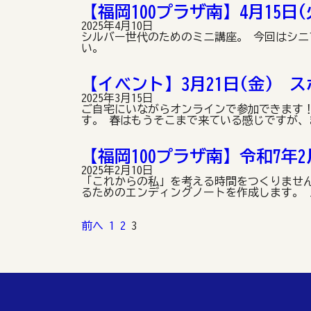
【福岡100プラザ南】4月15日
2025年4月10日
シルバー世代のためのミニ講座。 今回はシ
い。
【イベント】3月21日(金) ス
2025年3月15日
ご自宅にいながらオンラインで参加できます！
す。 春はもうそこまで来ている感じですが、
【福岡100プラザ南】令和7年
2025年2月10日
「これからの私」を考える時間をつくりませ
るためのエンディングノートを作成します。 
投
前へ
1
2
3
稿
の
ペ
ー