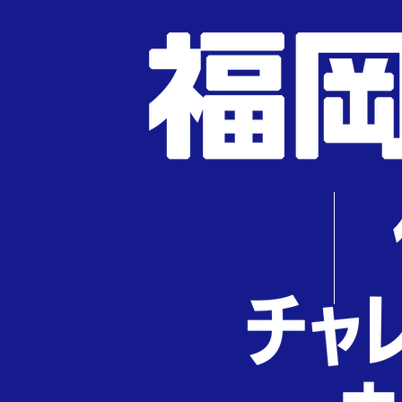
ジ
送
り