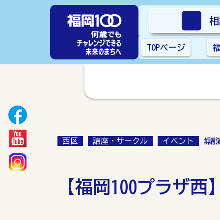
相
TOPページ
西区
講座・サークル
イベント
#講
【福岡100プラザ西