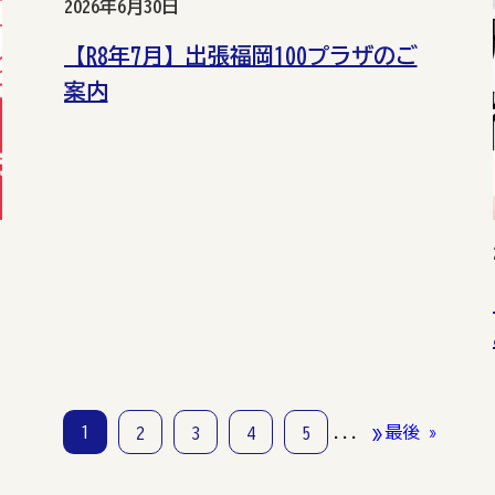
2026年6月30日
【R8年7月】出張福岡100プラザのご
案内
»
1
...
最後 »
2
3
4
5