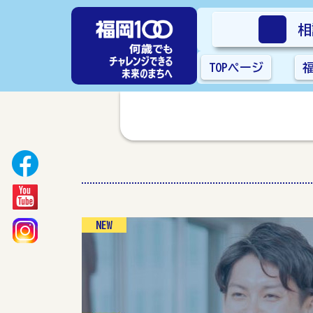
相
TOPページ
NEW